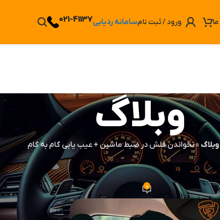
021-41137
ورود / ثبت نام
سامانه ردیابی
ما
وبلاگ
وبلاگ
»
نخواندن فلش در ضبط ماشین + عیب یابی گام به گام
الات
ن + عیب یابی گام به گام
0
ن
در تاریخ 1404-04-12