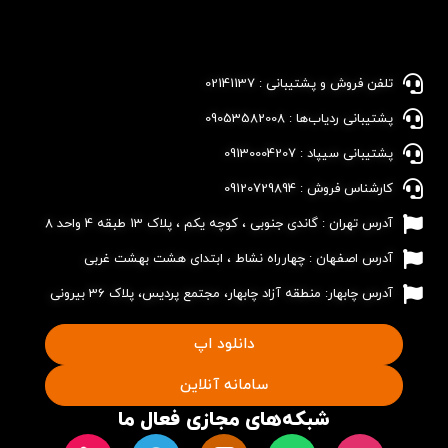
تلفن فروش و پشتیبانی : 02141137​
پشتیبانی ردیاب‌ها : 09053582008​
پشتیبانی سیپاد : 09130004207​
کارشناس فروش : 09120729894​
آدرس تهران : گاندی جنوبی ، کوچه یکم ، پلاک 13 طبقه 4 واحد 8
آدرس اصفهان : چهارراه نشاط ، ابتدای هشت بهشت غربی
آدرس چابهار: منطقه آزاد چابهار، مجتمع پردیس، پلاک 36 بیرونی
دانلود اپ
سامانه آنلاین
شبکه‌های مجازی فعال ما