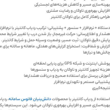
بهینه‌سازی مسیر و کاهش هزینه‌های لجستیکی
افزایش بهره‌وری ناوگان و رضایت مشتری
طراحی راهکار کامل برای ناوگان کانتینر
دستگاه + نرم‌افزار + سنسور + پشتیبانی
:
ترکیب ردیاب کانتینر با نرم‌ا
هشدار و اطلاع‌رسانی
:
حرکت غیرمجاز، باز شدن درب یا تغییر شرایط محمول
پایش دقیق ناوگان
:
ثبت مسیر، وضعیت وسیله حمل و شرایط کانتینر.
گزارش و شفافیت
:
استخراج گزارش‌های هفتگی، ماهانه و سالانه برای م
چالش‌ها و نیازها
پوشش اینترنت و شبکه GPS برای ردیابی لحظه‌ای
هزینه تجهیز کانتینر و ناوگان به ردیاب و سنسورها
آموزش پرسنل برای استفاده صحیح و دریافت هشدارها
پشتیبانی مستمر و نگهداری نرم‌افزار
نتیجه‌گیری
استفاده از
ردیاب کانتینر با محصولات
دانش‌بنیان فانوس سامانه
، ردی
بهینه‌سازی مسیر و افزایش بهره‌وری ناوگان می‌شود. این سیستم‌ها یک