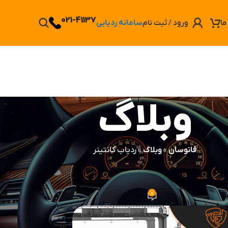
021-41137
ورود / ثبت نام
سامانه ردیابی
ما
وبلاگ
فانوسان
»
وبلاگ
»
ردیاب کانتینر
الات
کانتینر
0
ن
در تاریخ 1404-09-20