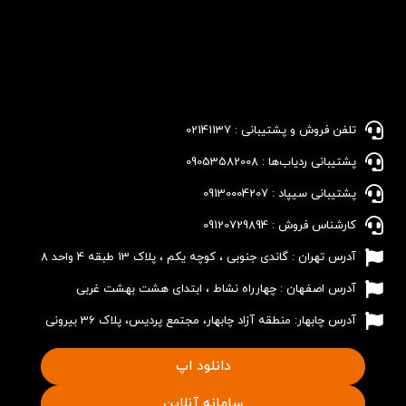
تلفن فروش و پشتیبانی : 02141137​
پشتیبانی ردیاب‌ها : 09053582008​
پشتیبانی سیپاد : 09130004207​
کارشناس فروش : 09120729894​
آدرس تهران : گاندی جنوبی ، کوچه یکم ، پلاک 13 طبقه 4 واحد 8
آدرس اصفهان : چهارراه نشاط ، ابتدای هشت بهشت غربی
آدرس چابهار: منطقه آزاد چابهار، مجتمع پردیس، پلاک 36 بیرونی
دانلود اپ
سامانه آنلاین