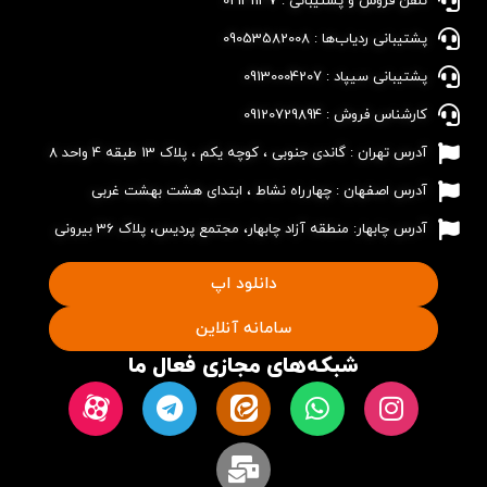
تلفن فروش و پشتیبانی : 02141137​
پشتیبانی ردیاب‌ها : 09053582008​
پشتیبانی سیپاد : 09130004207​
کارشناس فروش : 09120729894​
آدرس تهران : گاندی جنوبی ، کوچه یکم ، پلاک 13 طبقه 4 واحد 8
آدرس اصفهان : چهارراه نشاط ، ابتدای هشت بهشت غربی
آدرس چابهار: منطقه آزاد چابهار، مجتمع پردیس، پلاک 36 بیرونی
دانلود اپ
سامانه آنلاین
شبکه‌های مجازی فعال ما