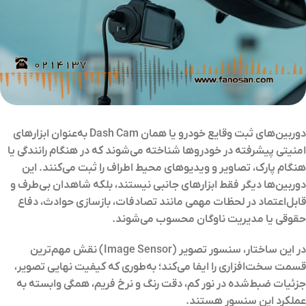
دوربین‌های ثبت وقایع خودرو یا همان Dash Cam به‌عنوان ابزارهای
امنیتی پیشرفته در خودروها شناخته می‌شوند که در هنگام رانندگی یا
هنگام پارک، تصاویر و ویدیوهای محیط اطراف را ثبت می‌کنند. این
دوربین‌ها دیگر فقط ابزارهای جانبی نیستند، بلکه شاهدان بی‌طرف و
قابل‌اعتماد در لحظات مهمی مانند تصادفات، بازسازی حوادث، دفاع
حقوقی یا مدیریت ناوگان محسوب می‌شوند.
در این ساختار، سنسور تصویر (Image Sensor) نقش مهم‌ترین
قسمت سخت‌افزاری را ایفا می‌کند؛ به‌طوری که کیفیت نهایی تصویر،
جزئیات ضبط‌شده در نور کم، دقت رنگ و نرخ فریم، همگی وابسته به
عملکرد این سنسور هستند.